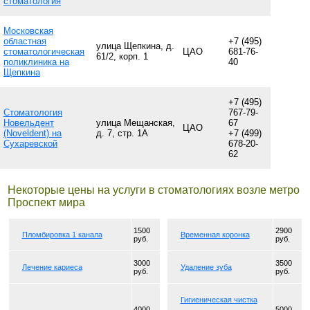
стоматология
Московская
областная
+7 (495)
улица Щепкина, д.
стоматологическая
ЦАО
681-76-
61/2, корп. 1
поликлиника на
40
Щепкина
+7 (495)
Стоматология
767-79-
Новельдент
улица Мещанская,
67
ЦАО
(Noveldent) на
д. 7, стр. 1А
+7 (499)
Сухаревской
678-20-
62
Некоторые цены на услуги в стоматологиях возле метро
Проспект мира
1500
2900
Пломбировка 1 канала
Временная коронка
руб.
руб.
3000
3500
Лечение кариеса
Удаление зуба
руб.
руб.
Гигиеническая чистка
4000
5000