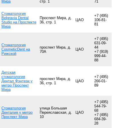
Мира
стр. 1
71
Стоматология
+7 (495)
Belgravia Dental
Проспект Мира, д.
ЦАО
106-81-
Studio на Проспекте
36, стр. 1
81
Мира
+7 (495)
631-09-
Стоматология
проспект Мира, д.
44
CosmeticDent на
ЦАО
70А
+7 (919)
Рижской
999-44-
88
Детская
стоматология
+7 (495)
проспект Мира, д.
Дентал Фэнтези у
ЦАО
266-01-
36, стр. 1
метро Проспект
89
Мира
+7 (495)
544-79-
Стоматология
улица Большая
68
Денталия у метро
Переяславская, д.
ЦАО
+7 (495)
Проспект Мира
10
684-39-
28