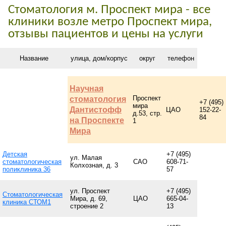
Стоматология м. Проспект мира - все
клиники возле метро Проспект мира,
отзывы пациентов и цены на услуги
Название
улица, дом/корпус
округ
телефон
Научная
Проспект
стоматология
+7 (495)
мира
Дантистофф
ЦАО
152-22-
д.53, стр.
84
на Проспекте
1
Мира
Детская
+7 (495)
ул. Малая
стоматологическая
САО
608-71-
Колхозная, д. 3
поликлиника 36
57
ул. Проспект
+7 (495)
Стоматологическая
Мира, д. 69,
ЦАО
665-04-
клиника СТОМ1
строение 2
13