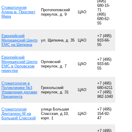
(495)
680-15-
Стоматология
Протопоповский
71
Алена м. Проспект
ЦАО
переулок, д. 9
(495)
Мира
680-62-
55
Европейский
+7 (495)
Медицинский Центр
ул. Щепкина, д. 35
ЦАО
933-66-
EMC на Щепкина
55
Европейский
+7 (495)
Медицинский Центр
Орловский
ЦАО
933-66-
EMC в Орловском
переулок, д. 7
55
переулке
Стоматология в
+7 (495)
Поликлинике №3
Грохольский
680-6211
ЦАО
Управления делами
переулок, д. 31
+7 (495)
Президента
982-1040
Стоматология
улица Большая
+7 (495)
Денталюкс-М на
Спасская, д.10,
ЦАО
154-92-
Большой Спасской
корп. 1
47
+7 (495)