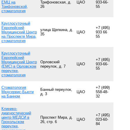
ЕМЦ на
Трифоновская, д.
ЦАО
933-66-
Трифоновской,
26
55
стоматология
Круглосуточный
Европейский
+7 (495)
улица Щепкина, д.
Медицинский Центр
ЦАО
933 66
35
на Проспекте Мира,
55
стоматология
Круглосуточный
Европейский
+7 (495)
Медицинский Центр
Орловский
ЦАО
933-66-
(EMC) в Орловском
переулок, д. 7
55
переулке,
стоматология
Стоматология
+7 (499)
Банный переулок,
Медсервис-Бьюти
ЦАО
558-48-
д. 3
на Банном
32
Клинико-
диагностический
+7 (495)
центр МЕДСИ в
Проспект Мира, д.
ЦАО
023-60-
Грохольском
26, стр. 6
84
переулке,