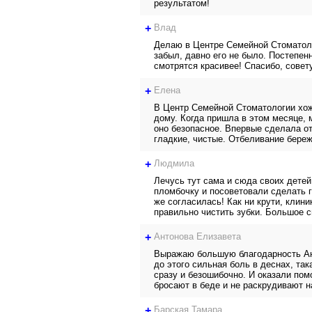
результатом!
+
Влад
Делаю в Центре Семейной Стоматоло
забыл, давно его не было. Постепен
смотрятся красивее! Спасибо, сове
+
Елена
В Центр Семейной Стоматологии хож
дому. Когда пришла в этом месяце, 
оно безопасное. Впервые сделала от
гладкие, чистые. Отбеливание бережн
+
Людмила
Лечусь тут сама и сюда своих детей
пломбочку и посоветовали сделать г
же согласилась! Как ни крути, клини
правильно чистить зубки. Большое с
+
Антонова Елизавета
Выражаю большую благодарность Ан
до этого сильная боль в деснах, так
сразу и безошибочно. И оказали по
бросают в беде и не раскрудивают н
+
Барская Тамара