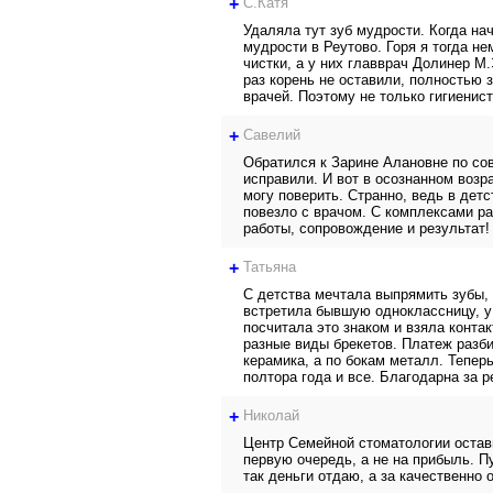
+
С.Катя
Удаляла тут зуб мудрости. Когда на
мудрости в Реутово. Горя я тогда н
чистки, а у них главврач Долинер М.Э
раз корень не оставили, полностью 
врачей. Поэтому не только гигиенист
+
Савелий
Обратился к Зарине Алановне по сов
исправили. И вот в осознанном возра
могу поверить. Странно, ведь в дет
повезло с врачом. С комплексами ра
работы, сопровождение и результат!
+
Татьяна
С детства мечтала выпрямить зубы, 
встретила бывшую одноклассницу, у 
посчитала это знаком и взяла конта
разные виды брекетов. Платеж разби
керамика, а по бокам металл. Теперь
полтора года и все. Благодарна за 
+
Николай
Центр Семейной стоматологии остав
первую очередь, а не на прибыль. Пу
так деньги отдаю, а за качественно