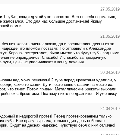
27.05.2019
 1 зубик, сзади другой уже нарастал. Вел он себя нормально,
не жаловался. Это для нас большое достижение! Якиму
нашей семьи!
21.05.2019
без них жевать очень сложно, да и воспалялись десны из-за
 в надежде что пломбы поставят. Но отправили к Александре
огут. Коронок остерегался, были мысли что будут зубы под ними
сения не оправдались. Спасибо! И спасибо за прозрачную
 руки, цены не увеличивают к концу лечения.
30.04.2019
новны над моим ребенком! 2 зуба перед брекетами удалили, у
переди, какие-то сзади. Дуги постепенно ставили на место их.
рт, что тянет. Потом привык. Металлические брекеты выбрали
 ребенок с брекетами. Поэтому никто не дразнится. Я уже вижу
24.04.2019
 удобный и недорогой протез! Перед протезированием только
х зуба. Все сразу вырвала, только один день поболело.
рии. Сидит на деснах надежно, чувствую себя с ним отлично!