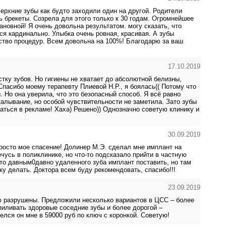
ерхние зубы как будто заходили один на другой. Родители
ь брекеты. Созрела для этого только к 30 годам. Огромнейшее
новной! Я очень довольна результатом. могу сказать, что
ся кардинально. Улыбка очень ровная, красивая. А зубы
ество процедур. Всем довольна на 100%! Благодарю за ваш
17.10.2019
тку зубов. Но гигиены не хватает до абсолютной белизны,
пасибо моему терапевту Плиевой Н.Р., я боялась(( Потому что
. Но она уверила, что это безопасный способ. Я всё равно
алывание, но особой чувствительности не заметила. Зато зубы
ться в рекламе! Хаха) Решено)) Однозначно советую клинику и
30.09.2019
росто мое спасение! Долинер М.Э. сделал мне имплант на
чусь в поликлинике, но что-то подсказало прийти в частную
то давным0давно удаленного зуба имплант поставить, но там
у делать. Доктора всем буду рекомендовать, спасибо!!!
23.09.2019
ю разрушены. Предложили несколько вариантов в ЦСС – более
пиливать здоровые соседние зубы и более дорогой –
лся он мне в 59000 руб по ключ с коронкой. Советую!