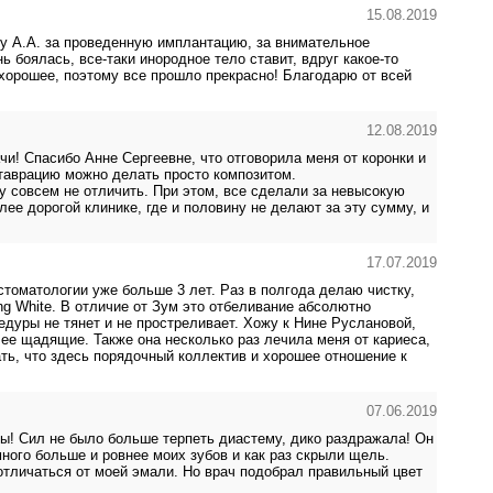
15.08.2019
у А.А. за проведенную имплантацию, за внимательное
 боялась, все-таки инородное тело ставит, вдруг какое-то
хорошее, поэтому все прошло прекрасно! Благодарю от всей
12.08.2019
чи! Спасибо Анне Сергеевне, что отговорила меня от коронки и
таврацию можно делать просто композитом.
у совсем не отличить. При этом, все сделали за невысокую
лее дорогой клинике, где и половину не делают за эту сумму, и
17.07.2019
томатологии уже больше 3 лет. Раз в полгода делаю чистку,
g White. В отличие от Зум это отбеливание абсолютно
едуры не тянет и не простреливает. Хожу к Нине Руслановой,
лее щадящие. Также она несколько раз лечила меня от кариеса,
ть, что здесь порядочный коллектив и хорошее отношение к
07.06.2019
ы! Сил не было больше терпеть диастему, дико раздражала! Он
ого больше и ровнее моих зубов и как раз скрыли щель.
отличаться от моей эмали. Но врач подобрал правильный цвет