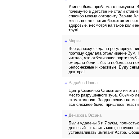
У меня была проблема с прикусом. В
почему-то в детстве не стали ставит
спасибо моему ортодонту Зарине Ала
жизнь после снятия брекетов меняет
здоровые, несмотря на такое колич
труд!
+
Мария
Всегда хожу сюда на регулярную чис
поэтому сделала отбеливание Зум. С
читала, что отбеливание портит зубы
ожидала боли... было небольшое пок
белоснежные и красивые! Буду снима
доктора!
+
Радабов Павел
Центр Семейной Стоматологии это п
место разрушенного зуба. Обычно ле
стоматологию. Заодно решил на мес
все сложнее было, пришлось пластик
+
Денисова Оксана
Были удалены 6 и 7 зубы, полность
дешевый – ставить мост, но нужно с
устанавливать имплант Астра. Обоше