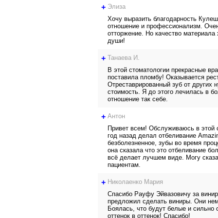
+
Элиза
Хочу выразить благодарность Кулеш
отношение и профессионализм. Очень
отторжение. Но качество материала 
души!
+
Танаева И.
В этой стоматологии прекрасные вра
поставила пломбу! Оказывается рес
Отреставрированный зуб от других н
стоимость. Я до этого лечилась в бо
отношение так себе.
+
Антон
Привет всем! Обслуживаюсь в этой с
год назад делал отбеливание Amazin
безболезненное, зубы во время проц
она сказала что это отбеливание бо
всё делает лучшем виде. Могу сказа
пациентам.
+
Николаенко Мария
Спасибо Рауфу Эйвазовичу за винир
предложил сделать виниры. Они немн
Боялась, что будут белые и сильно 
оттенок в оттенок! Спасибо!