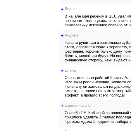
+
Диана
В начале мая ребенку в ЦСС удалили
не кричал. После ухода из клиники 
Николаевичу искреннее спасибо от 
+
Андрей
Начали рушиться жевательные зубы, 
этого, обратился сюда к терапевту,
Сергеевне, коронки только делу пом
болеть, мешаться будут. Но все опа
финансовую сторону, чеки выдают на
+
Елена
Очень довольна работой Зарины Ала
него зубы росли неровно, какие-то с
Поначалу он жаловался на дискомфо
вместе, в классе наш уже четвертый
эффект, а прошло всего полгода!
+
Емельянова О.Т.
Спасибо Г.Е. Кобзиной за новенький
пришлось удалить 3 гнилых последни
Протезы ждала 3 недели из лаборато