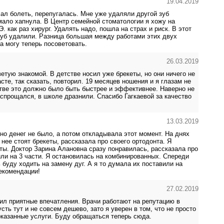
19.04.2019
чал болеть, перепугалась. Мне уже удаляли другой зуб
емало хапнула. В Центр семейной стоматологии я хожу на
. как раз хирург. Удалять надо, пошла на страх и риск. В этот
зуб удалили. Разница большая между работами этих двух
а могу теперь посоветовать.
26.03.2019
етую знакомой. В детстве носил уже брекеты, но они ничего не
сте, так сказать, повторил. 19 месяцев ношения и я глазам не
стве это должно было быть быстрее и эффективнее. Наверно не
спрощался, в школе дразнили. Спасибо Гагкаевой за качество
13.03.2019
но денег не было, а потом откладывала этот момент. На днях
нее стоят брекеты, рассказала про своего ортодонта. Я
кты. Доктор Зарина Алановна сразу понравилась, рассказала про
ли на 3 части. Я остановилась на комбинированных. Спереди
 буду ходить на замену дуг. А я то думала их поставили на
рекомендации!
27.02.2019
ил приятные впечатления. Врачи работают на репутацию в
сть тут и не совсем дешево, зато я уверен в том, что не просто
 оказанные услуги. Буду обращаться теперь сюда.