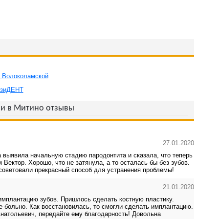
а Волоколамской
езиДЕНТ
и в Митино отзывы
27.01.2020
 выявила начальную стадию пародонтита и сказала, что теперь
Вектор. Хорошо, что не затянула, а то осталась бы без зубов.
осоветовали прекрасный способ для устранения проблемы!
21.01.2020
 имплантацию зубов. Пришлось сделать костную пластику.
е больно. Как восстановилась, то смогли сделать имплантацию.
натольевич, передайте ему благодарность! Довольна