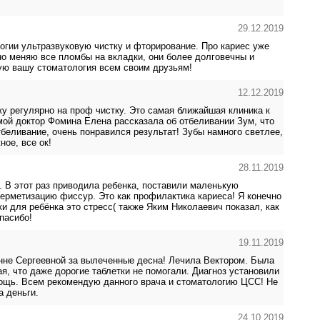
29.12.2019
гии ультразвуковую чистку и фторирование. Про кариес уже
но меняю все пломбы на вкладки, они более долговечны и
тую вашу стоматология всем своим друзьям!
12.12.2019
у регулярно на проф чистку. Это самая ближайшая клиника к
мой доктор Фомина Елена рассказала об отбеливании Зум, что
беливание, очень понравился результат! Зубы намного светлее,
ое, все ок!
28.11.2019
. В этот раз приводила ребенка, поставили маленькую
ерметизацию фиссур. Это как профилактика кариеса! Я конечно
ки для ребёнка это стресс( также Яким Николаевич показал, как
пасибо!
19.11.2019
не Сергеевной за вылеченные десна! Лечила Вектором. Была
ая, что даже дорогие таблетки не помогали. Диагноз установили
мощь. Всем рекомендую данного врача и стоматологию ЦСС! Не
а деньги.
24.10.2019