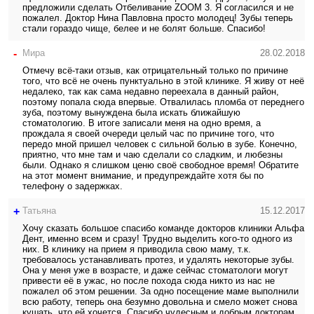
предложили сделать Отбеливание ZOOM 3. Я согласился и не
пожалел. Доктор Нина Павловна просто молодец! Зубы теперь
стали гораздо чище, белее и не болят больше. Спасибо!
-
Мира
28.02.2018
Отмечу всё-таки отзыв, как отрицательный только по причине
того, что всё не очень пунктуально в этой клинике. Я живу от неё
недалеко, так как сама недавно переехала в данный район,
поэтому попала сюда впервые. Отвалилась пломба от переднего
зуба, поэтому вынуждена была искать ближайшую
стоматологию. В итоге записали меня на одно время, а
прождала я своей очереди целый час по причине того, что
передо мной пришел человек с сильной болью в зубе. Конечно,
приятно, что мне там и чаю сделали со сладким, и любезны
были. Однако я слишком ценю своё свободное время! Обратите
на этот момент внимание, и предупреждайте хотя бы по
телефону о задержках.
+
Татьяна
15.12.2017
Хочу сказать большое спасибо команде докторов клиники Альфа
Дент, именно всем и сразу! Трудно выделить кого-то одного из
них. В клинику на прием я приводила свою маму, т.к.
требовалось устанавливать протез, и удалять некоторые зубы.
Она у меня уже в возрасте, и даже сейчас стоматологи могут
привести её в ужас, но после похода сюда никто из нас не
пожалел об этом решении. За одно посещение маме выполнили
всю работу, теперь она безумно довольна и смело может снова
кушать, что ей хочется. Спасибо чудесным и добрым докторам