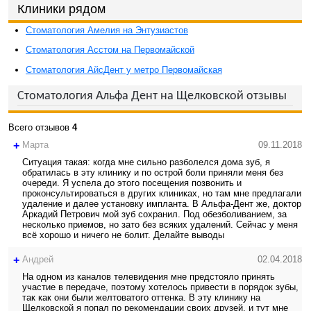
Клиники рядом
Стоматология Амелия на Энтузиастов
Стоматология Асстом на Первомайской
Стоматология АйсДент у метро Первомайская
Стоматология Альфа Дент на Щелковской отзывы
Всего отзывов
4
+
Марта
09.11.2018
Ситуация такая: когда мне сильно разболелся дома зуб, я
обратилась в эту клинику и по острой боли приняли меня без
очереди. Я успела до этого посещения позвонить и
проконсультироваться в других клиниках, но там мне предлагали
удаление и далее установку импланта. В Альфа-Дент же, доктор
Аркадий Петрович мой зуб сохранил. Под обезболиванием, за
несколько приемов, но зато без всяких удалений. Сейчас у меня
всё хорошо и ничего не болит. Делайте выводы
+
Андрей
02.04.2018
На одном из каналов телевидения мне предстояло принять
участие в передаче, поэтому хотелось привести в порядок зубы,
так как они были желтоватого оттенка. В эту клинику на
Щелковской я попал по рекомендации своих друзей, и тут мне