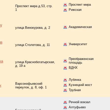
Проспект мира
Проспект мира д.53, стр.
1
Рижская
у
Академическая
улица Винокурова, д. 2
 в
Университет
улица Столетова, д. 11
Преображенская
ка
улица Краснобогатырская,
площадь
д. 19 а
ВДНХ
Лубянка
Варсонофьевский
Кузнецкий мост
к
переулок, д. 8, оф. 1
Трубная
Речной вокзал
Алтуфьево