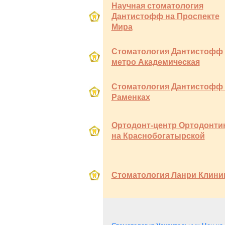
Научная стоматология
Дантистофф на Проспекте
Мира
Стоматология Дантистофф 
метро Академическая
Стоматология Дантистофф
Раменках
Ортодонт-центр Ортодонти
на Краснобогатырской
Стоматология Ланри Клини