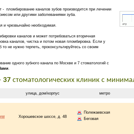
т - пломбирование каналов зубов производится при лечении
риесом или другими заболеваниями зуба.
я и чрезвычайно необходимая.
мбировки каналов и может потребоваться вторичная
овка каналов, чистка и потом новая пломбировка. Если у
 то не нужно терпеть, проконсультируйтесь со своим
ание одного зубного канала по Москве и 7 стоматологий с
Вами
.
-
37
стоматологических клиник с минима
улица, дом/корпус
метро
Полежаевская
ом
Хорошевское шоссе, д. 48
Беговая