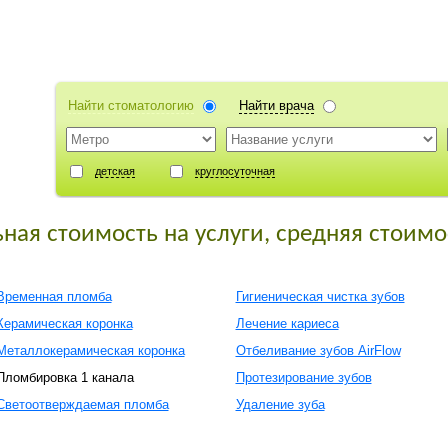
Найти стоматологию
Найти врача
детская
круглосуточная
ная стоимость на услуги, средняя стоимо
Временная пломба
Гигиеническая чистка зубов
Керамическая коронка
Лечение кариеса
Металлокерамическая коронка
Отбеливание зубов AirFlow
Пломбировка 1 канала
Протезирование зубов
Светоотверждаемая пломба
Удаление зуба