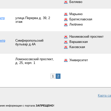
Беляево
Марьино
нтр
улица Перерва д. 39, 2
Братиславская
этаж
Люблино
Нахимовский проспект
нтр
Симферопольский
Варшавская
бульвар д.4А
Каховская
Ломоносовский проспект,
Университет
д. 25, корп. 1
1
2
Карта с
ание информации с портала
ЗАПРЕЩЕНО
!